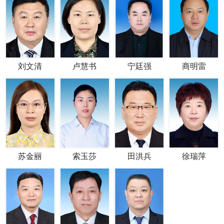
刘文清
卢慧书
宁廷强
商明雷
苏金丽
索玉莎
田洪兵
徐瑞萍