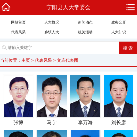
宁阳县人大常委会
网站首页
人大概况
新闻动态
政务公开
代表风采
乡镇人大
机关活动
人大知识
当前位置：
主页
>
代表风采
>
文庙代表团
张博
马宁
李万海
刘长彦