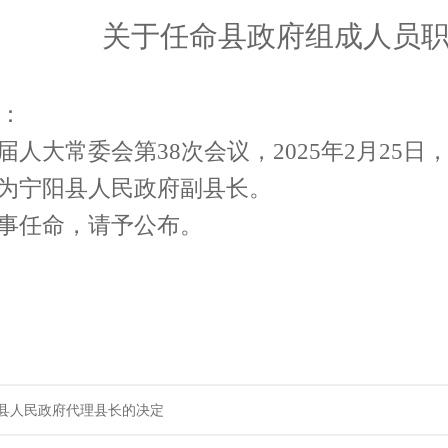
关于任命县政府组成人员
：
届人大常委会第
3
8
次会议，
202
5
年
2
月
25
日
为宁阳县人民政府副县长
。
事任命，请予公布。
县人民政府代理县长的决定